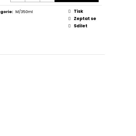
Tisk
gorie
:
M/350ml
Zeptat se
Sdílet