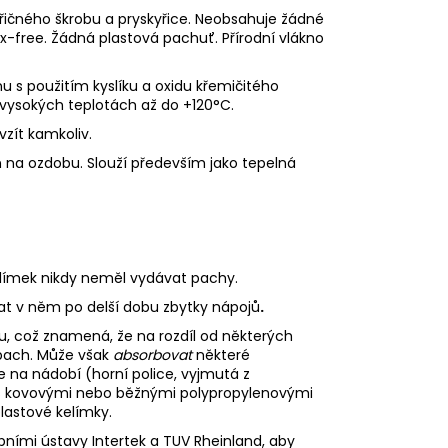
řičného škrobu a pryskyřice. N
eobsahuje žádné
latex-free. Žádná plastová pachuť.
Přírodní vlákno
nu s použitím kyslíku a oxidu křemičitého
i vysokých teplotách až do +120°C.
vzít kamkoliv.
en na ozdobu. Slouží především jako tepelná
elímek nikdy neměl vydávat pachy.
t v něm po delší dobu zbytky nápojů
.
kou, což znamená, že na rozdíl od některých
ach. Může však
absorbovat
některé
 na nádobí (horní police, vyjmutá z
í s kovovými nebo běžnými polypropylenovými
lastové kelímky.
bními ústavy Intertek a TUV Rheinland, aby