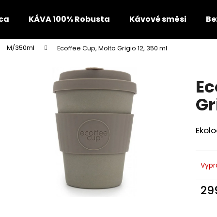
ca
KÁVA 100% Robusta
Kávové směsi
Be
M/350ml
Ecoffee Cup, Molto Grigio 12, 350 ml
Co potřebujete najít?
Ec
HLEDAT
Gr
Ekolo
Doporučujeme
Vypr
29
Měr
cena