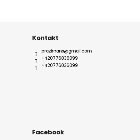
Z
á
Kontakt
p
a
prazirnans
@
gmail.com
t
+420776036099
í
+420776036099
Facebook