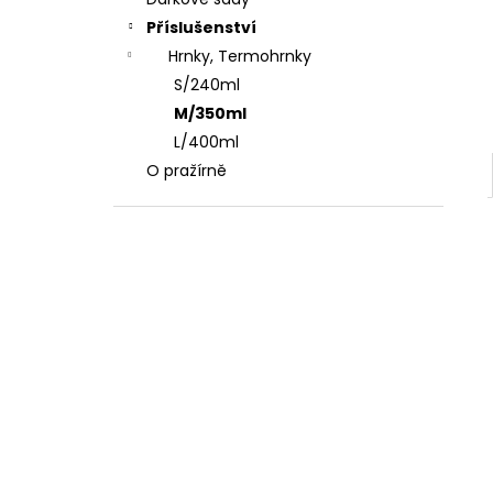
l
Příslušenství
Hrnky, Termohrnky
S/240ml
M/350ml
L/400ml
O pražírně