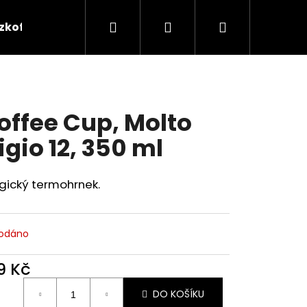
Hledat
Přihlášení
Nákupní
zkofeinová káva 100% Arabica
Cascara
Deg
košík
offee Cup, Molto
igio 12, 350 ml
gický termohrnek.
odáno
9 Kč
ná
DO KOŠÍKU
: