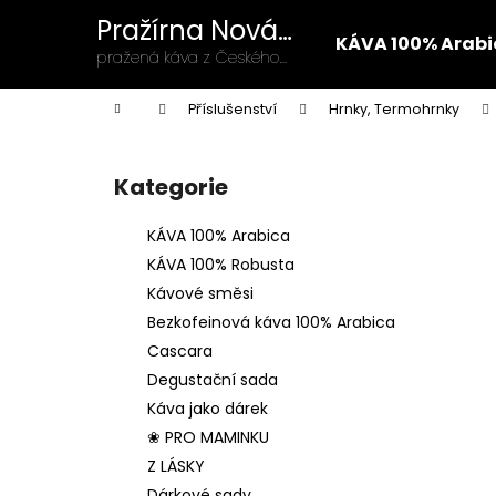
K
Přejít
Pražírna Nová
na
o
KÁVA 100% Arabi
Strast
obsah
Zpět
Zpět
pražená káva z Českého
š
lesa
do
do
í
Domů
Příslušenství
Hrnky, Termohrnky
k
obchodu
obchodu
P
o
Kategorie
Přeskočit
s
kategorie
t
KÁVA 100% Arabica
r
KÁVA 100% Robusta
a
Kávové směsi
n
Bezkofeinová káva 100% Arabica
n
Cascara
í
Degustační sada
p
Káva jako dárek
a
❀ PRO MAMINKU
n
Z LÁSKY
e
Dárkové sady