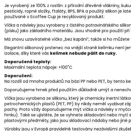
Je vyrobený ze 100% z rostlin:
z přírodní dřevěné vlákniny, kuku
pesticidy, ropné složky, ftaláty, BPS, BPA a použitý silikon je 
používané v Ecoffee Cup je recyklovaný produkt.
Víčka a návleky jsou vyrobeny z čistého potravinářského siliko
(písku) jako základního materiálu. Jsou vhodné pro použití př
Má znovu uzavíratelné víčko „bez kapání“, takže si ho můžete 
Elegantní silikonový prstenec na vnější straně kelímku není j
izolace, díky které vás
kelímek nebude pálit do ruky.
Doporučené teploty:
Maximální teplota nápoje: +100˚C
Doporučení:
Na rozdíl od mnoha produktů na bázi PP nebo PET, by tento k
Doporučujeme hrnek před použitím důkladně umýt a nenecha
Víčka jsou vyrobena ze silikonu, který je chemicky inertní lát
petrochemických plastů (PET, PP) by nikdy neměl
vydávat
záp
pachy. Proto vždy doporučujeme mýt víčka a návleky v myčce
hrnku). Také se ujistěte, že se vyhnete skladování nebo myt
plastovými předměty, jako jsou skladovací nádoby nebo jiné p
Výrobky jsou v Evropě pravidelně testovány nezávislými zkuše